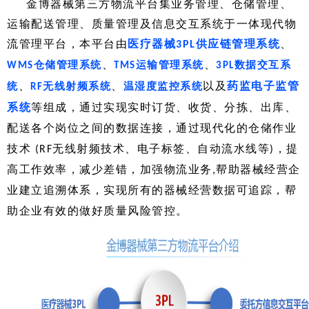
金博器械第三方物流平台集业务管理、仓储管理、
运输配送管理、质量管理及信息交互系统于一体现代物
流管理平台，本平台由
医疗器械
供应链管理系统
、
3PL
、
、
仓储管理系统
运输管理系统
数据交互系
WMS
TMS
3PL
、
、
以及
统
无线射频系统
药监电子监管
RF
温湿度监控系统
等组成，通过实现实时订货、收货、分拣、出库、
系统
配送各个岗位之间的数据连接，通过现代化的仓储作业
技术
无线射频技术、电子标签、自动流水线等
，提
(RF
)
高工作效率，减少差错，加强物流业务
帮助器械经营企
,
业建立追溯体系，实现所有的器械经营数据可追踪，帮
助企业有效的做好质量风险管控
。