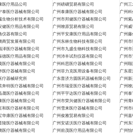
康医疗用品公司
广州磅礴贸易有限公司
广州三
宁泰医疗器械有限公司
广州泰康医疗器械有限公司
广州科
诚生物分析技术有限公司
广州市邦健医疗器械有限公司
广州紫
安健医疗用品有限公司
广州嘹原贸易有限公司
广州威
扬仪器有限公司
广州平安康医疗用品有限公司
广州藤
鹏商贸发展有限公司
广州东林生物科技有限公司
广州市
福泽医疗器械有限公司
广州市九盛生物科技有限公司
广州市
振德医疗用品有限公司
广州沛丰试剂仪器有限公司
广州市
茂医疗器械有限公司
广州科思医疗器械有限公司
广州颐
华医疗器械有限公司
广州菲力克医用设备有限公司
广东星
医疗器械研究所
广东普济方圆医药器械有限公司
广州新
英奔特医疗器械有限公司
广州市瑞亚医疗器械有限公司
广州嘹
晶晟医疗器械有限公司
广州平宇达医疗器械有限公司
广州泰
康医疗器械有限公司
广州市荣兴健医疗器械有限公司
广州青
言和医疗器材有限公司
广州雪来医疗器械有限公司
广州市
宝华康医疗器械有限公司
广州俊雅贸易有限公司
广州嘉
晋陵医疗器械有限公司
广州安诺沃医疗器械有限公司
广州东
鹏医疗器械有限公司
广州前茂医疗用品有限公司
广州怡