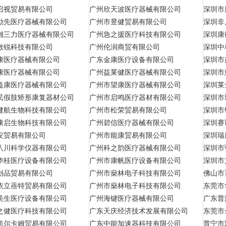
启视贸易有限公司
广州欣天波医疗器械有限公司
深圳市
励先医疗器械有限公司
广州市昱健贸易有限公司
深圳非
湘三力医疗器械有限公司
广州急之援医疗科技有限公司
深圳康
敏锐科技有限公司
广州伦润商贸有限公司
深圳中
康医疗器械有限公司
广东金康医疗设备有限公司
深圳市
康医疗器械有限公司
广州益莱健医疗器械有限公司
深圳市
益康医疗器械有限公司
广州市望康医疗器械有限公司
深圳莱
民假肢矫形康复器材公司
广州市启鸣医疗器材有限公司
深圳市
健航生物科技有限公司
广州市松荣贸易有限公司
深圳市
康启生物科技有限公司
广州碧信医疗器械有限公司
深圳赛
安贸易有限公司
广州市能康贸易有限公司
深圳瑞
八川科学仪器有限公司
广州科之韵医疗器械有限公司
深圳市
华桂医疗设备有限公司
广州市康帆医疗设备有限公司
深圳市
创品贸易有限公司
广州市燊林电子科技有限公司
佛山市
依立蓓特贸易有限公司
广州市燊林电子科技有限公司
东莞市
美生医疗设备有限公司
广州海键医疗器械有限公司
广东普
之健医疗科技有限公司
广东天庆经济技术发展有限公司
东莞市
凯尔卡姆贸易有限公司
广东中能加速器科技有限公司
普宁市