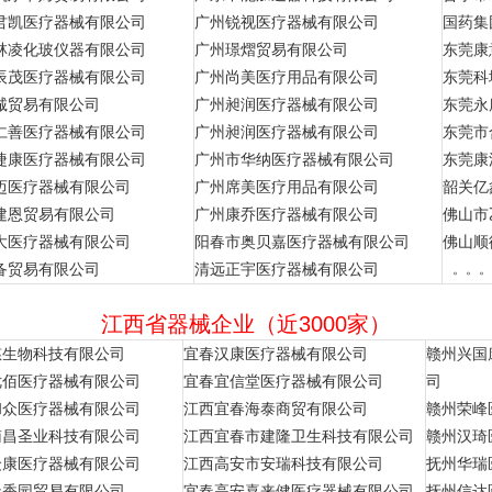
君凯医疗器械有限公司
广州锐视医疗器械有限公司
国药集
林凌化玻仪器有限公司
广州璟熠贸易有限公司
东莞康
辰茂医疗器械有限公司
广州尚美医疗用品有限公司
东莞科
诚贸易有限公司
广州昶润医疗器械有限公司
东莞永
仁善医疗器械有限公司
广州昶润医疗器械有限公司
东莞市
捷康医疗器械有限公司
广州市华纳医疗器械有限公司
东莞康
迈医疗器械有限公司
广州席美医疗用品有限公司
韶关亿
建恩贸易有限公司
广州康乔医疗器械有限公司
佛山市
大医疗器械有限公司
阳春市奥贝嘉医疗器械有限公司
佛山顺
备贸易有限公司
清远正宇医疗器械有限公司
。。。
江西省器械企业（近3000家）
慈生物科技有限公司
宜春汉康医疗器械有限公司
赣州兴国
优佰医疗器械有限公司
宜春宜信堂医疗器械有限公司
司
和众医疗器械有限公司
江西宜春海泰商贸有限公司
赣州荣峰
南昌圣业科技有限公司
江西宜春市建隆卫生科技有限公司
赣州汉琦
众康医疗器械有限公司
江西高安市安瑞科技有限公司
抚州华瑞
天香园贸易有限公司
宜春高安喜来健医疗器械有限公司
抚州信达